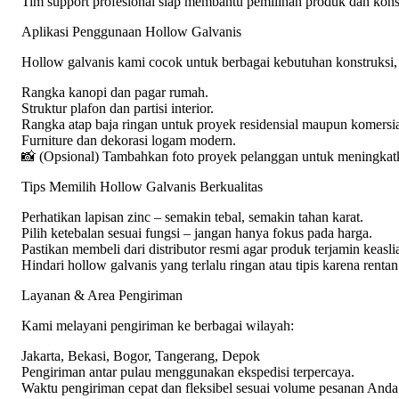
Tim support profesional siap membantu pemilihan produk dan konsu
Aplikasi Penggunaan Hollow Galvanis
Hollow galvanis kami cocok untuk berbagai kebutuhan konstruksi, 
Rangka kanopi dan pagar rumah.
Struktur plafon dan partisi interior.
Rangka atap baja ringan untuk proyek residensial maupun komersia
Furniture dan dekorasi logam modern.
📸 (Opsional) Tambahkan foto proyek pelanggan untuk meningkat
Tips Memilih Hollow Galvanis Berkualitas
Perhatikan lapisan zinc – semakin tebal, semakin tahan karat.
Pilih ketebalan sesuai fungsi – jangan hanya fokus pada harga.
Pastikan membeli dari distributor resmi agar produk terjamin keasl
Hindari hollow galvanis yang terlalu ringan atau tipis karena renta
Layanan & Area Pengiriman
Kami melayani pengiriman ke berbagai wilayah:
Jakarta, Bekasi, Bogor, Tangerang, Depok
Pengiriman antar pulau menggunakan ekspedisi terpercaya.
Waktu pengiriman cepat dan fleksibel sesuai volume pesanan Anda