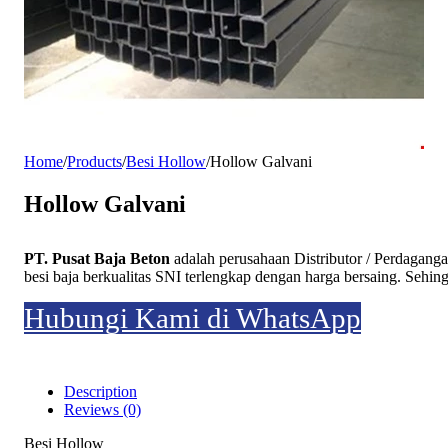
Home
/
Products
/
Besi Hollow
/
Hollow Galvani
Hollow Galvani
PT. Pusat Baja Beton
adalah perusahaan Distributor / Perdagan
besi baja berkualitas SNI terlengkap dengan harga bersaing. Seh
Hubungi Kami di WhatsApp
Description
Reviews (0)
Besi Hollow